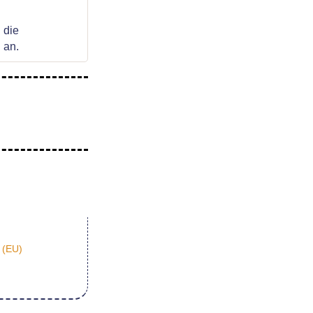
 die
u an.
 (EU)