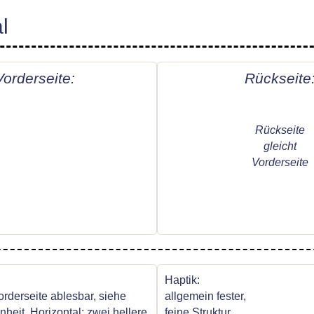
l
Vorderseite:
Rückseite
Rückseite
gleicht
Vorderseite
Haptik:
orderseite ablesbar, siehe
allgemein fester,
heit. Horizontal: zwei hellere
feine Struktur,