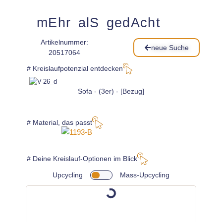
mEhr alS gedAcht
Artikelnummer:
neue Suche
20517064
# Kreislaufpotenzial entdecken
Sofa - (3er) - [Bezug]
# Material, das passt
# Deine Kreislauf-Optionen im Blick
Upcycling
Mass-Upcycling
5 x
wähle
aus dieser Galerie*: