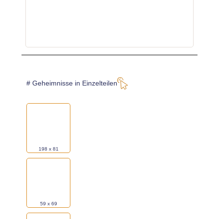
oder
7 x
wähle
aus dieser Galerie*:
oder
# Geheimnisse in Einzelteilen
198 x 81
59 x 69