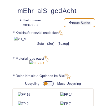
mEhr alS gedAcht
Artikelnummer:
neue Suche
30348867
# Kreislaufpotenzial entdecken
Sofa - (2er) - [Bezug]
# Material, das passt
# Deine Kreislauf-Optionen im Blick
Upcycling
Mass-Upcycling
3 x
wähle
aus dieser Galerie*: