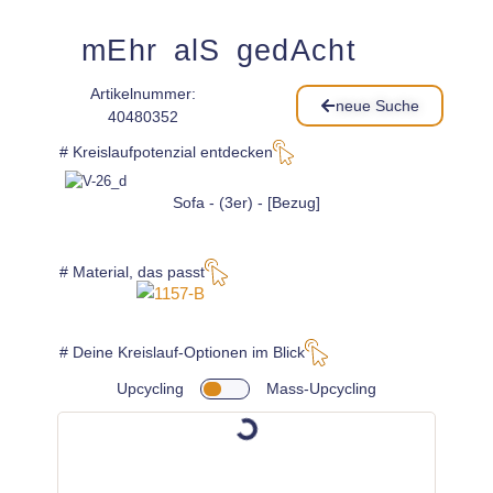
mEhr alS gedAcht
Artikelnummer:
neue Suche
40480352
# Kreislaufpotenzial entdecken
Sofa - (3er) - [Bezug]
# Material, das passt
# Deine Kreislauf-Optionen im Blick
Upcycling
Mass-Upcycling
1 x
wähle
aus dieser Galerie*: