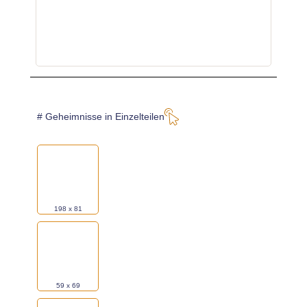
oder
2 x
wähle
aus dieser Galerie*:
oder
5 x
wähle
aus dieser Galerie*:
# Geheimnisse in Einzelteilen
oder
7 x
wähle
aus dieser Galerie*:
198 x 81
oder
34 x
wähle
aus dieser Galerie*:
59 x 69