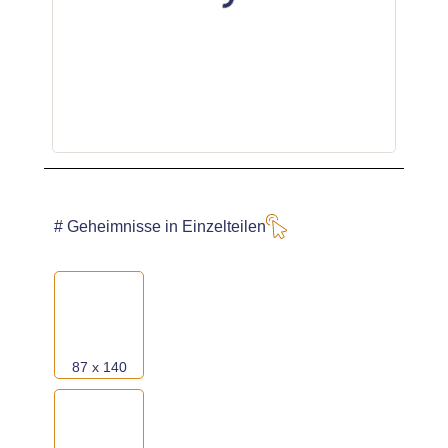
wähle
2 x
aus dieser Galerie*:
oder
wähle
3 x
aus dieser Galerie*:
# Geheimnisse in Einzelteilen
oder
87 x 140