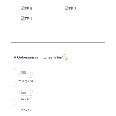
oder
1 x
wähle
aus dieser Galerie*:
oder
# Geheimnisse in Einzelteilen
4 x
wähle
aus dieser Galerie*:
78 (63) x 50
oder
5 x
wähle
aus dieser Galerie*:
67 x 68
157 x 81