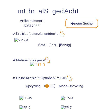
mEhr alS gedAcht
Artikelnummer:
neue Suche
50517086
# Kreislaufpotenzial entdecken
Sofa - (2er) - [Bezug]
# Material, das passt
# Deine Kreislauf-Optionen im Blick
Upcycling
Mass-Upcycling
1 x
wähle
aus dieser Galerie*: