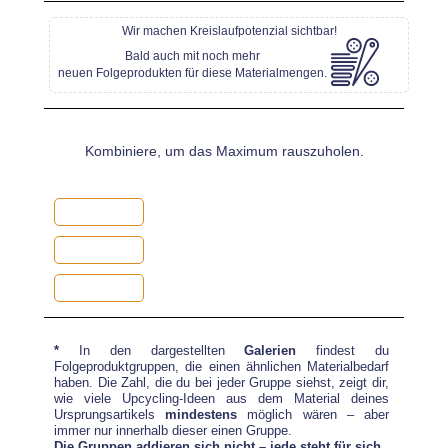
oder
Wir machen Kreislaufpotenzial sichtbar!
Bald auch mit noch mehr
26 x
wähle
aus dieser Galerie*:
neuen Folgeprodukten für diese Materialmengen.
Kombiniere, um das Maximum rauszuholen.
*
In den dargestellten
Galerien
findest du
Folgeproduktgruppen, die einen ähnlichen Materialbedarf
haben. Die Zahl, die du bei jeder Gruppe siehst, zeigt dir,
wie viele Upcycling-Ideen aus dem Material deines
Ursprungsartikels
mindestens
möglich wären – aber
immer nur innerhalb dieser einen Gruppe.
Die Gruppen addieren sich nicht – jede steht für sich.