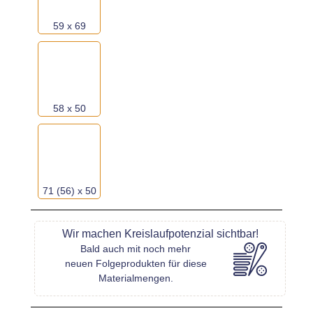
59 x 69
oder
wähle
34 x
aus dieser Galerie*:
58 x 50
71 (56) x 50
Wir machen Kreislaufpotenzial sichtbar!
Bald auch mit noch mehr
neuen Folgeprodukten für diese
Materialmengen.